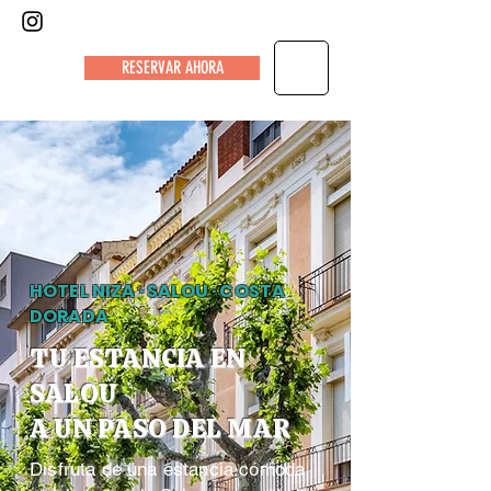
HOTEL NIZA
RESERVAR AHORA
HOTEL NIZA · SALOU · COSTA
DORADA
TU ESTANCIA EN
SALOU
A UN PASO DEL MAR
Disfruta de una estancia cómoda