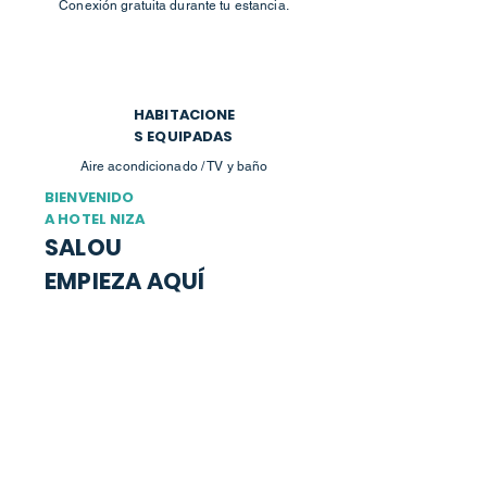
Conexión gratuita durante tu estancia.
HABITACIONE
S EQUIPADAS
Aire acondicionado / TV y baño
BIENVENIDO
A HOTEL NIZA
SALOU
EMPIEZA AQUÍ
Hotel Niza está situado en el centro de Salou,
en la calle Barcelona, en una ubicación perfecta
para disfrutar de la ciudad, acercarte a la playa
y descubrir la Costa Dorada.
Te ofrecemos habitaciones sencillas y
cómodas, equipadas con baño completo, aire
acondicionado, TV y WiFi gratis.
Un lugar práctico para descansar y disfrutar de